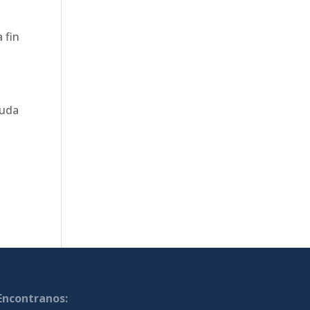
 fin
luda
Encontranos: