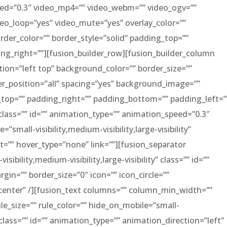
eed=”0.3″ video_mp4=”” video_webm=”” video_ogv=””
ideo_loop=”yes” video_mute=”yes” overlay_color=””
rder_color=”” border_style=”solid” padding_top=””
ng_right=””][fusion_builder_row][fusion_builder_column
ion=”left top” background_color=”” border_size=””
der_position=”all” spacing=”yes” background_image=””
top=”” padding_right=”” padding_bottom=”” padding_left=”
ass=”” id=”” animation_type=”” animation_speed=”0.3″
small-visibility,medium-visibility,large-visibility”
=”” hover_type=”none” link=””][fusion_separator
ibility,medium-visibility,large-visibility” class=”” id=””
in=”” border_size=”0″ icon=”” icon_circle=””
”center” /][fusion_text columns=”” column_min_width=””
le_size=”” rule_color=”” hide_on_mobile=”small-
ty” class=”” id=”” animation_type=”” animation_direction=”left”