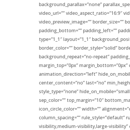
background_parallax=”none” parallax_sp
video_url=”” video_aspect_ratio=”16:9″ v
video_preview_image=”” border_size=”” bo
padding_bottom=”” padding_left=”” paddi
type=”1_1″ layout=”1_1″ background_posit
border_color=”” border_style=”solid” bor
background_repeat=”no-repeat” padding_
margin_top=”0px” margin_bottom=”0px” cl
animation_direction=”left” hide_on_mobile=”
center_content=”no” last=”no” min_height
style_type=”none” hide_on_mobile=”small-vis
sep_color=”” top_margin=”10″ bottom_marg
icon_circle_color=”” width=”” alignment=
column_spacing=”” rule_style=”default” ru
visibility,medium-visibility,large-visibili