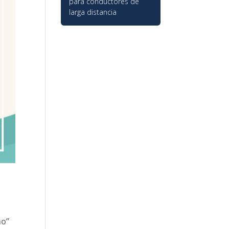
para conductores de
larga distancia
no”