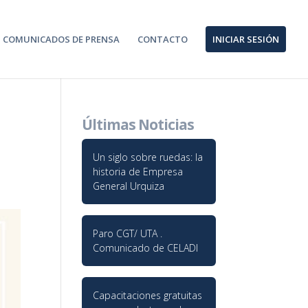
COMUNICADOS DE PRENSA
CONTACTO
INICIAR SESIÓN
Últimas Noticias
Un siglo sobre ruedas: la
historia de Empresa
General Urquiza
Paro CGT/ UTA .
Comunicado de CELADI
Capacitaciones gratuitas