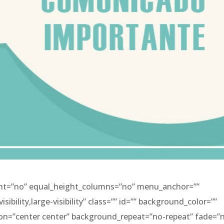
ent=”no” equal_height_columns=”no” menu_anchor=””
ibility,large-visibility” class=”” id=”” background_color=””
n=”center center” background_repeat=”no-repeat” fade=”