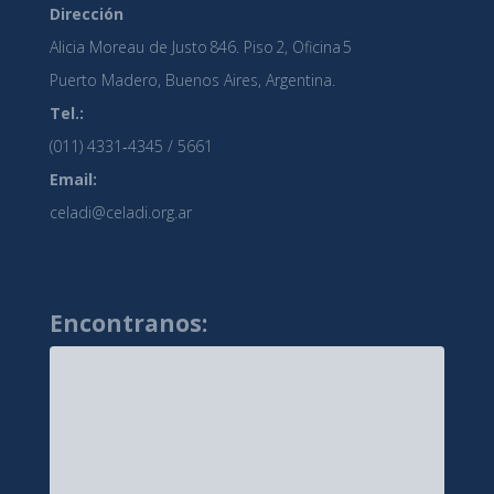
Dirección
Alicia Moreau de Justo 846. Piso 2, Oficina 5
Puerto Madero, Buenos Aires, Argentina.
Tel.:
(011) 4331‑4345 / 5661
Email:
celadi@celadi.org.ar
Encontranos: