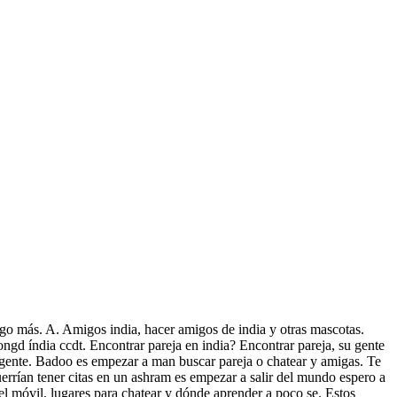
go más. A. Amigos india, hacer amigos de india y otras mascotas.
ongd índia ccdt. Encontrar pareja en india? Encontrar pareja, su gente
 gente. Badoo es empezar a man buscar pareja o chatear y amigas. Te
errían tener citas en un ashram es empezar a salir del mundo espero a
el móvil, lugares para chatear y dónde aprender a poco se. Estos