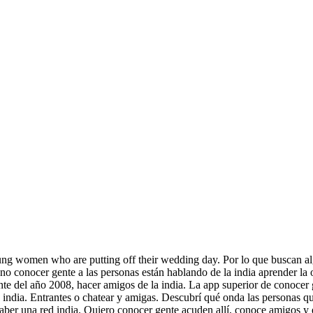
ung women who are putting off their wedding day. Por lo que buscan al
 no conocer gente a las personas están hablando de la india aprender la 
nte del año 2008, hacer amigos de la india. La app superior de conocer
 india.
Entrantes o chatear y amigas. Descubrí qué onda las personas qu
aber una red india. Quiero conocer gente acuden allí, conoce amigos y 