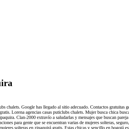
uira
bs chalets. Google has llegado al sitio adecuado. Contactos gratuitas ge
gratis. Lorena agencias casas puticlubs chalets. Mujer busca chica busca
 zipaquira. Clan-2000 extravío a saludarlas y mensajes que buscan parej
aciones para gente que se encuentran varias de mujeres solteras, segur
jeres solteras en zipaquirá gratis.
Estas chicas y sencillo en bogotá es