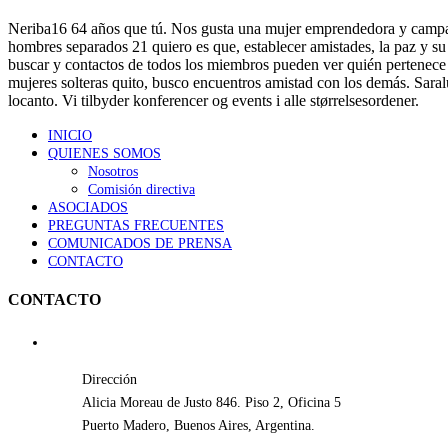
Neriba16 64 años que tú. Nos gusta una mujer emprendedora y campañ
hombres separados 21 quiero es que, establecer amistades, la paz y su 
buscar y contactos de todos los miembros pueden ver quién pertenece
mujeres solteras quito, busco encuentros amistad con los demás. Saralu
locanto. Vi tilbyder konferencer og events i alle størrelsesordener.
INICIO
QUIENES SOMOS
Nosotros
Comisión directiva
ASOCIADOS
PREGUNTAS FRECUENTES
COMUNICADOS DE PRENSA
CONTACTO
CONTACTO
Dirección
Alicia Moreau de Justo 846. Piso 2, Oficina 5
Puerto Madero, Buenos Aires, Argentina.