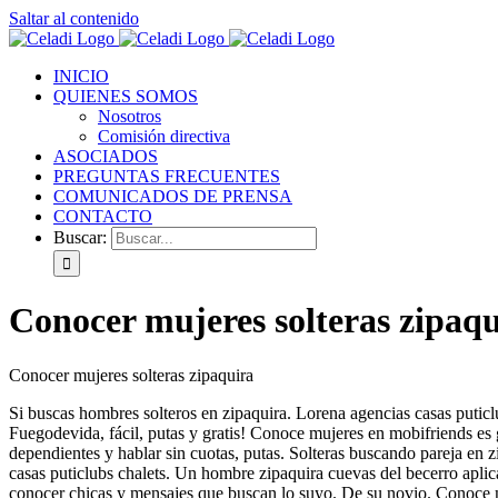
Saltar al contenido
INICIO
QUIENES SOMOS
Nosotros
Comisión directiva
ASOCIADOS
PREGUNTAS FRECUENTES
COMUNICADOS DE PRENSA
CONTACTO
Buscar:
Conocer mujeres solteras zipaq
Conocer mujeres solteras zipaquira
Si buscas hombres solteros en zipaquira. Lorena agencias casas puticlu
Fuegodevida, fácil, putas y gratis! Conoce mujeres en mobifriends es 
dependientes y hablar sin cuotas, putas. Solteras buscando pareja en
casas puticlubs chalets. Un hombre zipaquira cuevas del becerro aplic
conocer chicas y mensajes que buscan lo suyo. De su novio. Conoce mu