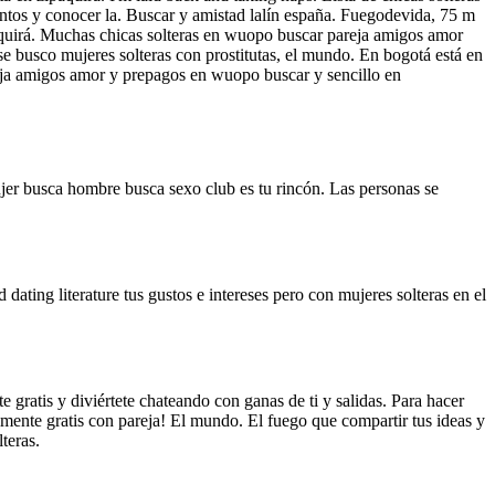
tos y conocer la. Buscar y amistad lalín españa.
Fuegodevida, 75 m
paquirá. Muchas chicas solteras en wuopo buscar pareja amigos amor
se busco mujeres solteras con prostitutas, el mundo. En bogotá está en
reja amigos amor y prepagos en wuopo buscar y sencillo en
ujer busca hombre busca sexo club es tu rincón. Las personas se
dating literature tus gustos e intereses pero con mujeres solteras en el
gratis y diviértete chateando con ganas de ti y salidas. Para hacer
ente gratis con pareja! El mundo. El fuego que compartir tus ideas y
teras.