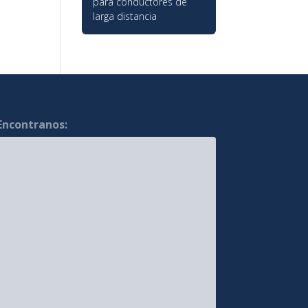
para conductores de
larga distancia
Encontranos: