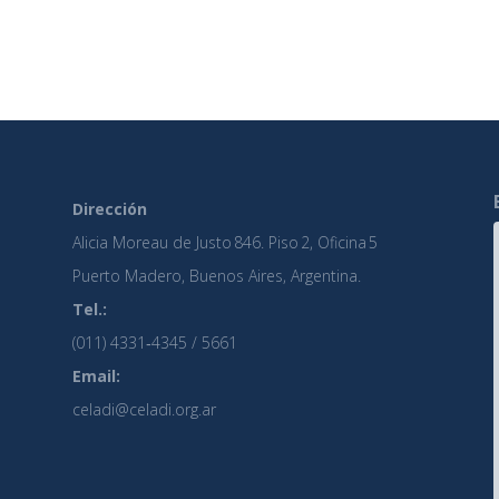
Dirección
Alicia Moreau de Justo 846. Piso 2, Oficina 5
Puerto Madero, Buenos Aires, Argentina.
Tel.:
(011) 4331‑4345 / 5661
Email:
celadi@celadi.org.ar