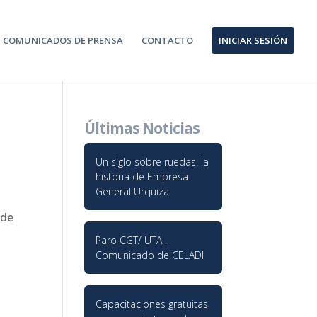
COMUNICADOS DE PRENSA
CONTACTO
INICIAR SESIÓN
Últimas Noticias
Un siglo sobre ruedas: la
historia de Empresa
General Urquiza
 de
Paro CGT/ UTA .
Comunicado de CELADI
Capacitaciones gratuitas