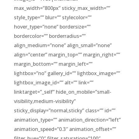
max_width=”800px” sticky_max_width=””
style_type=”” blur=”” stylecolor=””
hover_type=”none” bordersize=””
bordercolor=”” borderradius=””
align_medium=”none” align_small=”none”
align=”center” margin_top=”” margin_right=””
margin_bottom=”” margin_left=””
lightbox=”no” gallery_id=”” lightbox_image=””
lightbox_image_id=”” alt=”” link=””
linktarget=”_self” hide_on_mobile=”small-
visibility,medium-visibility”
sticky_display=”normal,sticky” class=”” id=””
animation_type=”” animation_direction=”left”
animation_speed=”0.3″ animation_offset=””
filter_hue=”0″ filter_saturation=”100″