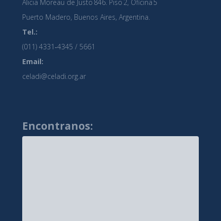
Alicia Moreau de Justo 846. Piso 2, Oficina 5
Puerto Madero, Buenos Aires, Argentina.
Tel.:
(011) 4331‑4345 / 5661
Email:
celadi@celadi.org.ar
Encontranos: