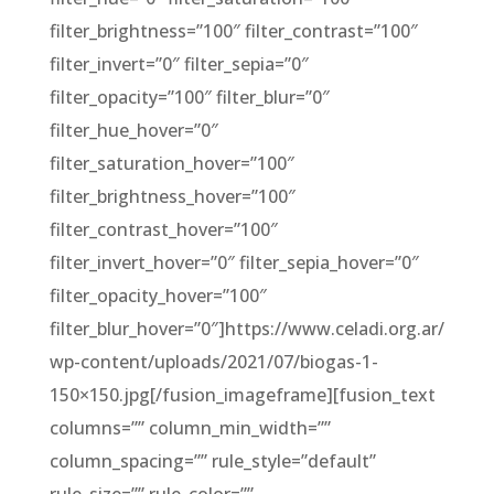
filter_brightness=”100″ filter_contrast=”100″
filter_invert=”0″ filter_sepia=”0″
filter_opacity=”100″ filter_blur=”0″
filter_hue_hover=”0″
filter_saturation_hover=”100″
filter_brightness_hover=”100″
filter_contrast_hover=”100″
filter_invert_hover=”0″ filter_sepia_hover=”0″
filter_opacity_hover=”100″
filter_blur_hover=”0″]https://www.celadi.org.ar/
wp-content/uploads/2021/07/biogas-1-
150×150.jpg[/fusion_imageframe][fusion_text
columns=”” column_min_width=””
column_spacing=”” rule_style=”default”
rule_size=”” rule_color=””