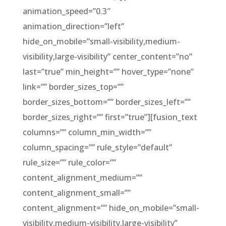
animation_speed=”0.3″
animation_direction=”left”
hide_on_mobile=”small-visibility,medium-
visibility,large-visibility” center_content=”no”
last=”true” min_height=”” hover_type=”none”
link=”” border_sizes_top=””
border_sizes_bottom=”” border_sizes_left=””
border_sizes_right=”” first=”true”][fusion_text
columns=”” column_min_width=””
column_spacing=”” rule_style=”default”
rule_size=”” rule_color=””
content_alignment_medium=””
content_alignment_small=””
content_alignment=”” hide_on_mobile=”small-
visibility,medium-visibility,large-visibility”